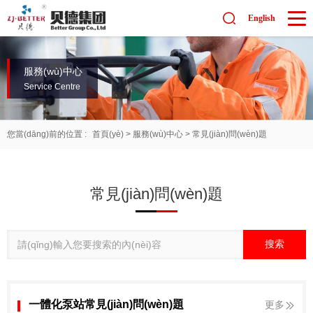
English
服務(wù)中心
Service Centre
您當(dāng)前的位置 :
首頁(yè)
>
服務(wù)中心
>
常見(jiàn)問(wèn)題
常見(jiàn)問(wèn)題
搜索
一體化泵站常見(jiàn)問(wèn)題
更多