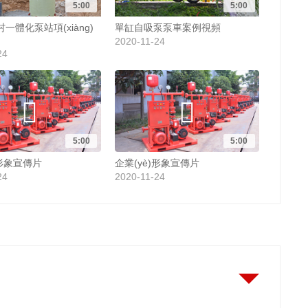
5:00
5:00
一體化泵站項(xiàng)
單缸自吸泵泵車案例視頻
2020-11-24
24
5:00
5:00
)形象宣傳片
企業(yè)形象宣傳片
24
2020-11-24