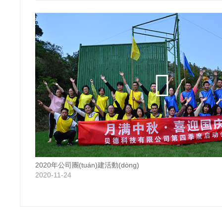
2020年公司團(tuán)建活動(dòng)
2020-11-24