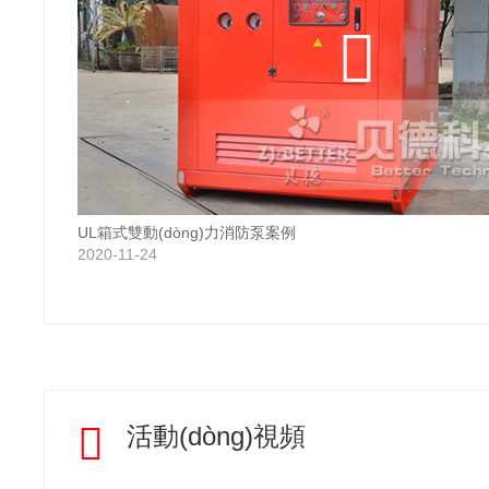
UL箱式雙動(dòng)力消防泵案例
2020-11-24
活動(dòng)視頻