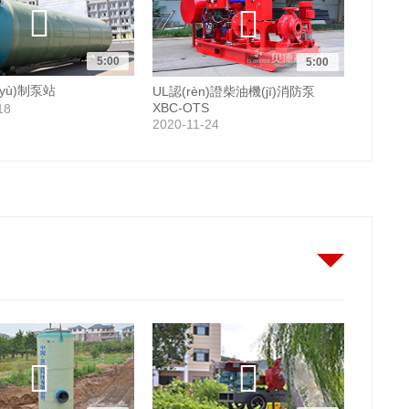
5:00
5:00
yù)制泵站
UL認(rèn)證柴油機(jī)消防泵
XBC-OTS
18
2020-11-24