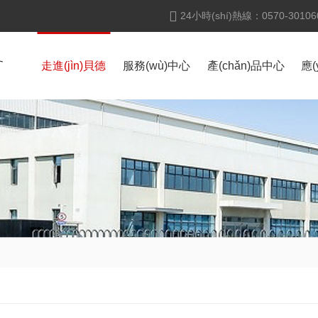
多
24小時(shí)熱線：0570-30106
走進(jìn)貝德
服務(wù)中心
產(chǎn)品中心
應(