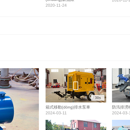
2020-11-24
30s
箱式移動(dòng)排水泵車
防汛排澇移
2024-03-11
2024-03-