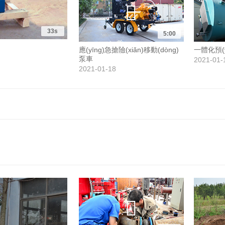
33s
5:00
應(yīng)急搶險(xiǎn)移動(dòng)
一體化預(
泵車
2021-01-
2021-01-18