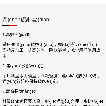
產(chǎn)品特點(diǎn)
1.高效節(jié)能
采用先進(jìn)流體技術(shù)，獨(dú)特設(shè)計(jì)，
高精度加工，提高效率，降低能耗，減少用戶使用成
本
2.運(yùn)行穩(wěn)定
采用新型水力模型，高精密度生產(chǎn)設(shè)備，
運(yùn)行始終保持穩(wěn)定。
3.壽命長(zhǎng)久
材質(zhì)選擇要求高，結(jié)構(gòu)合理，密封結(jié)