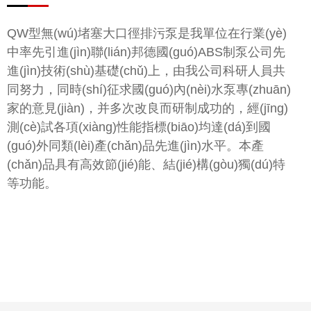
QW型無(wú)堵塞大口徑排污泵是我單位在行業(yè)
中率先引進(jìn)聯(lián)邦德國(guó)ABS制泵公司先
進(jìn)技術(shù)基礎(chǔ)上，由我公司科研人員共
同努力，同時(shí)征求國(guó)內(nèi)水泵專(zhuān)
家的意見(jiàn)，并多次改良而研制成功的，經(jīng)
測(cè)試各項(xiàng)性能指標(biāo)均達(dá)到國
(guó)外同類(lèi)產(chǎn)品先進(jìn)水平。本產
(chǎn)品具有高效節(jié)能、結(jié)構(gòu)獨(dú)特
等功能。