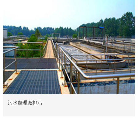
污水處理廠排污