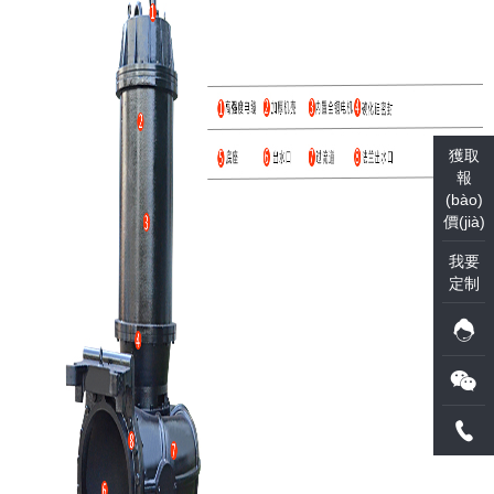
獲取
報
(bào)
價(jià)
我要
定制