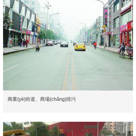
商業(yè)街道、商場(chǎng)排污