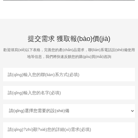
提交需求 獲取報(bào)價(jià)
歡迎填寫(xiě)以下表格，完善您的產(chǎn)品需求，聯(lián)系電話設(shè)備使用
地等信息，我們將快速反饋您的購(gòu)買(mǎi)咨詢