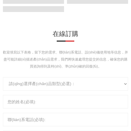
在線訂購
歡迎填寫以下表格，留下您的需求、聯(lián)系電話、設(shè)備使用地等信息，并
盡可能詳細(xì)描述產(chǎn)品需求，我們將快速處理您提交的信息，確保您的購
買咨詢得到及時(shí)、準(zhǔn)確的回復(fù)。