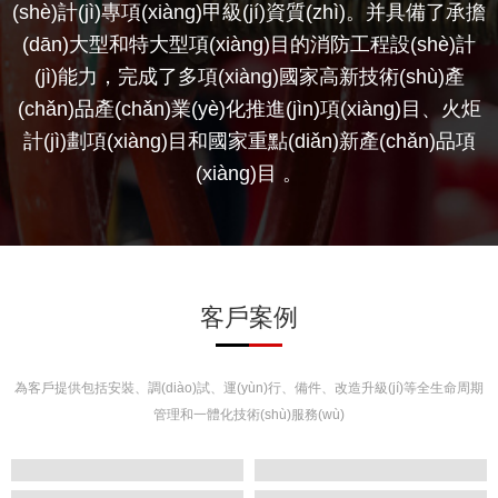
(shè)計(jì)專項(xiàng)甲級(jí)資質(zhì)。并具備了承擔
(dān)大型和特大型項(xiàng)目的消防工程設(shè)計
(jì)能力，完成了多項(xiàng)國家高新技術(shù)產
(chǎn)品產(chǎn)業(yè)化推進(jìn)項(xiàng)目、火炬
計(jì)劃項(xiàng)目和國家重點(diǎn)新產(chǎn)品項
(xiàng)目 。
客戶案例
為客戶提供包括安裝、調(diào)試、運(yùn)行、備件、改造升級(jí)等全生命周期
管理和一體化技術(shù)服務(wù)