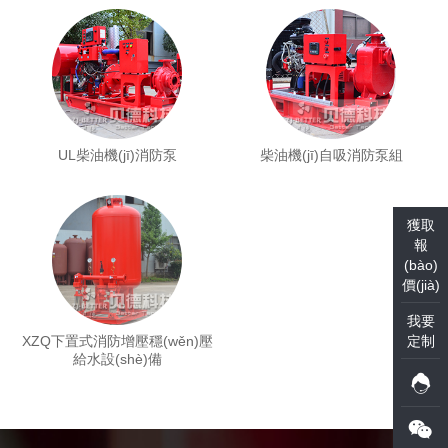
UL柴油機(jī)消防泵
柴油機(jī)自吸消防泵組
獲取
報
(bào)
價(jià)
我要
XZQ下置式消防增壓穩(wěn)壓
定制
給水設(shè)備