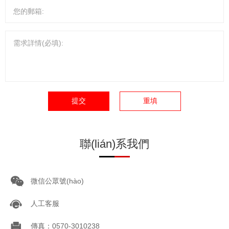
提交
重填
聯(lián)系我們
微信公眾號(hào)
人工客服
傳真：0570-3010238