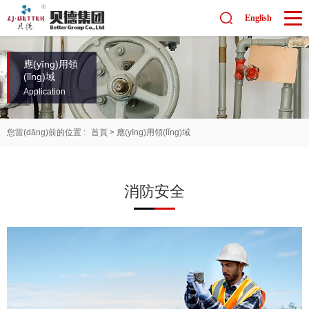
English
應(yīng)用領
(lǐng)域
Application
您當(dāng)前的位置 :
首頁
>
應(yīng)用領(lǐng)域
消防安全