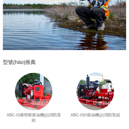
型號(hào)推薦
XBC-IS康明斯柴油機(jī)消防泵
XBC-ISO柴油機(jī)消防泵組
組