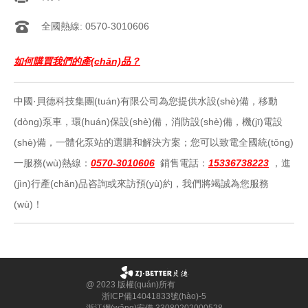
全國熱線: 0570-3010606
如何購買我們的產(chǎn)品？
中國·貝德科技集團(tuán)有限公司為您提供水設(shè)備，移動
(dòng)泵車，環(huán)保設(shè)備，消防設(shè)備，機(jī)電設
(shè)備，一體化泵站的選購和解決方案；您可以致電全國統(tǒng)
一服務(wù)熱線：
0570-3010606
銷售電話：
15336738223
，進
(jìn)行產(chǎn)品咨詢或來訪預(yù)約，我們將竭誠為您服務
(wù)！
@ 2023 版權(quán)所有
浙ICP備14041833號(hào)-5
浙江網(wǎng)安備 33080202000528